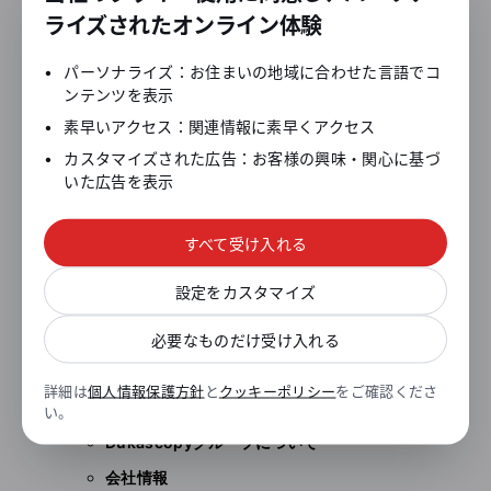
マーケットデプス(板情報)
ライズされたオンライン体験
BID/OFFER注文
•
パーソナライズ：お住まいの地域に合わせた言語でコ
お客様サポート
ンテンツを表示
•
素早いアクセス：関連情報に素早くアクセス
よくあるご質問 (FAQ)
•
カスタマイズされた広告：お客様の興味・関心に基づ
お問い合わせ
いた広告を表示
問題を報告
税金の支払いについて
すべて受け入れる
マイナンバー制度のご案内
設定をカスタマイズ
各種手続き書類一覧
お客様の声を形にしました
必要なものだけ受け入れる
FX/CFD用語集
詳細は
個人情報保護方針
と
クッキーポリシー
をご確認くださ
会社情報
い。
Dukascopyグループについて
会社情報