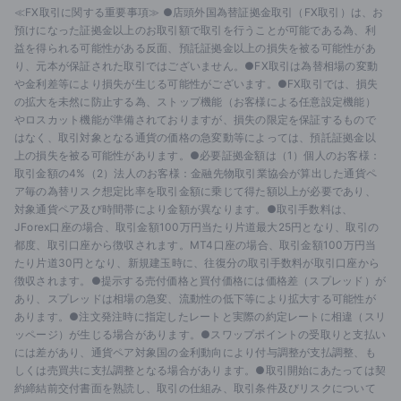
≪FX取引に関する重要事項≫ ●店頭外国為替証拠金取引（FX取引）は、お
預けになった証拠金以上のお取引額で取引を行うことが可能である為、利
益を得られる可能性がある反面、預託証拠金以上の損失を被る可能性があ
り、元本が保証された取引ではございません。●FX取引は為替相場の変動
や金利差等により損失が生じる可能性がございます。●FX取引では、損失
の拡大を未然に防止する為、ストップ機能（お客様による任意設定機能）
やロスカット機能が準備されておりますが、損失の限定を保証するもので
はなく、取引対象となる通貨の価格の急変動等によっては、預託証拠金以
上の損失を被る可能性があります。●必要証拠金額は（1）個人のお客様：
取引金額の4%（2）法人のお客様：金融先物取引業協会が算出した通貨ペ
ア毎の為替リスク想定比率を取引金額に乗じて得た額以上が必要であり、
対象通貨ペア及び時間帯により金額が異なります。●取引手数料は、
JForex口座の場合、取引金額100万円当たり片道最大25円となり、取引の
都度、取引口座から徴収されます。MT4口座の場合、取引金額100万円当
たり片道30円となり、新規建玉時に、往復分の取引手数料が取引口座から
徴収されます。●提示する売付価格と買付価格には価格差（スプレッド）が
あり、スプレッドは相場の急変、流動性の低下等により拡大する可能性が
あります。●注文発注時に指定したレートと実際の約定レートに相違（スリ
ッページ）が生じる場合があります。●スワップポイントの受取りと支払い
には差があり、通貨ペア対象国の金利動向により付与調整が支払調整、も
しくは売買共に支払調整となる場合があります。●取引開始にあたっては契
約締結前交付書面を熟読し、取引の仕組み、取引条件及びリスクについて