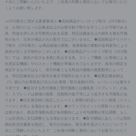
十分にご理解いただいた上で、ご自身の判断と責任においてお取引いただ
くようお願い致します。
≪CFD取引に関する重要事項≫ ●店頭商品デリバティブ取引（CFD取引）
は、お預けになった証拠金以上のお取引額で取引を行うことが可能である
為、利益を得られる可能性がある反面、預託証拠金以上の損失を被る可能
性があり、元本が保証された取引ではございません。●店頭商品デリバティ
ブ取引（CFD取引）は商品相場の変動、為替相場の変動や金利差等により
損失が生じる可能性がございます。●店頭商品デリバティブ取引（CFD取
引）では、損失の拡大を未然に防止する為、ストップ機能（お客様による
任意設定機能）やロスカット機能が準備されておりますが、損失の限定を
保証するものではなく、取引対象となる商品の価格の急変動等によって
は、預託証拠金以上の損失を被る可能性があります。●必要証拠金額は
（1）個人のお客様及び法人のお客様：取引金額の5%、レバレッジは最大２
０倍です。●提示する売付価格と買付価格には価格差（スプレッド）があ
り、スプレッドは相場の急変、流動性の低下等により拡大する可能性があ
ります。●注文発注時に指定したレートと実際の約定レートに相違（スリッ
ページ）が生じる場合があります。●スワップポイントの受取りと支払いに
は差があり、商品市場動向及び金利動向により付与調整が支払調整、もし
くは売買共に支払調整となる場合があります。●取引開始にあたっては契約
締結前交付書面を熟読し、取引の仕組み、取引条件及びリスクについて十
分にご理解いただいた上で、ご自身の判断と責任においてお取引いただく