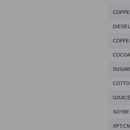
COPPE
DIESE
COFFE
COCOA
SUGAR
COTTO
OJUIC
SOYBE
XPT.C