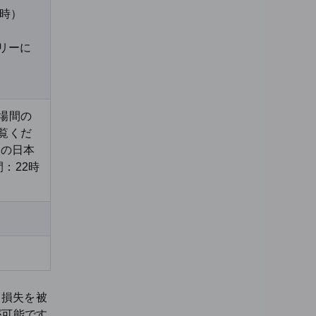
7時）
リーに
場間の
覧くだ
時の日本
：22時
る損失を被
が可能です