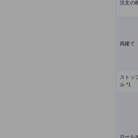
注文の
両建て
ストッ
ル *1
ロール