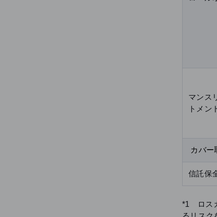
マンス
トメン
カバー
信託保
*1 ロ
るリスク