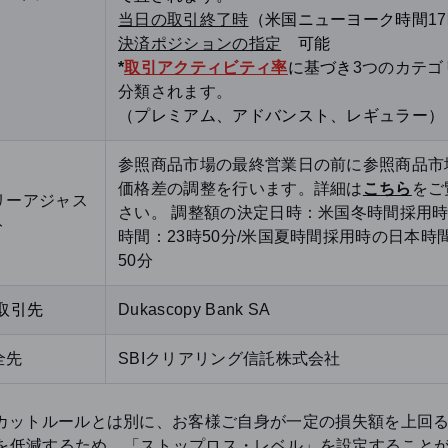
当日の取引終了時
（米国ニューヨーク時間
1
決済ポジションの指定
可能
*
取引アクティビティ率
に基づき
3つのカテゴ
分類されます。
（プレミアム、アドバンスト、レギュラー）
参照商品市場の最終営業日の前に参照商品市
価格差の調整を行います。詳細は
こちら
をご
リーアジャス
さい。 調整額の決定日時：米国冬時間採用
ト
時間：23時50分/米国夏時間採用時の日本時間
50分
取引先
Dukascopy Bank SA
全先
SBIクリアリング信託株式会社
スカットルールとは別に、お客様ご自身が一定の損失額を上回
を低減するため、「ストップロス・レベル」を設定すること