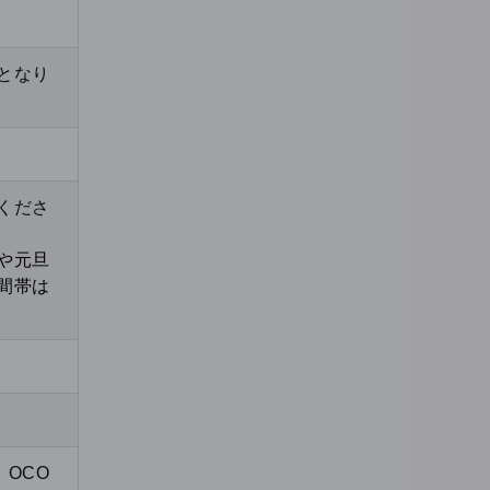
となり
くださ
や元旦
間帯は
OCO