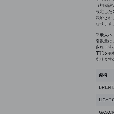
（初期設
設定した
決済され
なります
*2最大
引数量は
されます
下記を御
あります
銘柄
BRENT
LIGHT
GAS.C