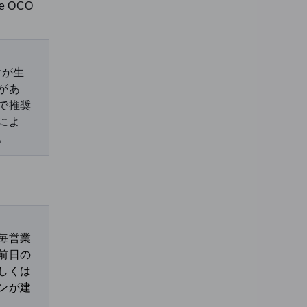
e OCO
ヤが生
があ
で推奨
によ
。
毎営業
前日の
しくは
ンが建