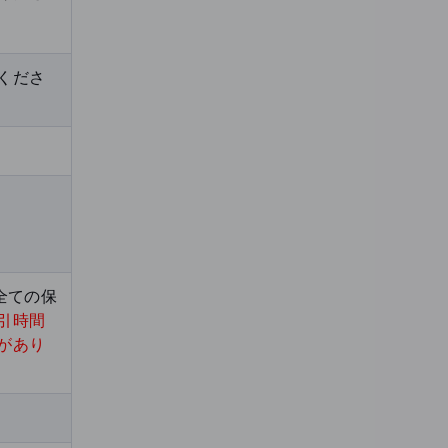
くださ
全ての保
引時間
があり