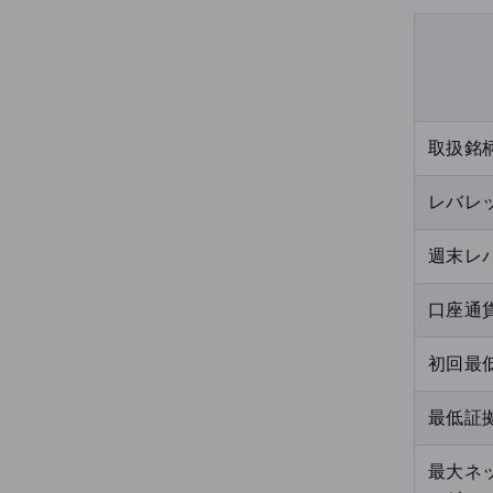
取扱銘
レバレ
週末レ
口座通
初回最
最低証拠
最大ネ