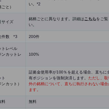
ー
い。
*2
柄ごと）
銘柄ごとに異なります。詳細は
こちら
をご覧
引サイズ
い。
件数 *3
200件
ットレベル
ジンカットレ
100%
証拠金使用率が100％を超える場合、直ちに
ット
有ポジションを強制決済します。
ただし、取
ジンカット）
外の銘柄について、直ちに執行されない場合
ます。
数料
無料