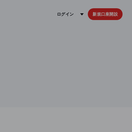
ログイン
新規口座開設
コピー・ジャパンの商品CFDの取引手数料や口座維持手数料は