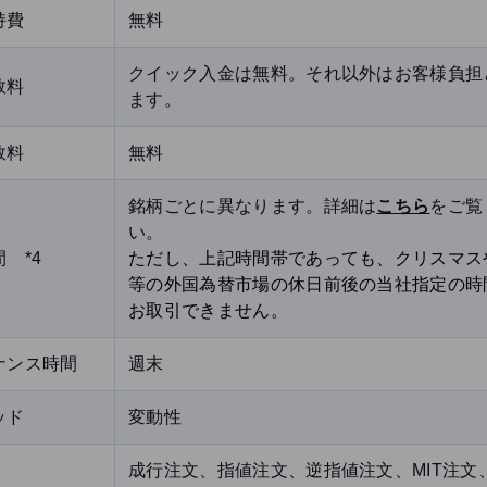
持費
無料
クイック入金は無料。それ以外はお客様負担
数料
ます。
数料
無料
銘柄ごとに異なります。詳細は
こちら
をご覧
い。
 *4
ただし、上記時間帯であっても、クリスマス
等の外国為替市場の休日前後の当社指定の時
お取引できません。
ナンス時間
週末
ッド
変動性
成行注文、指値注文、逆指値注文、MIT注文、