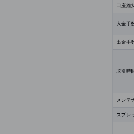
口座維
入金手
出金手
取引時間
メンテ
スプレ