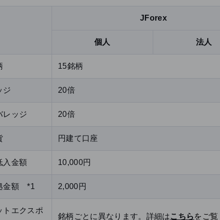
JForex
個人
法人
柄
15銘柄
ッジ
20倍
バレッジ
20倍
貨
円建て口座
低入金額
10,000円
金額 *1
2,000円
ットエクスポ
銘柄ごとに異なります。詳細は
こちら
をご覧