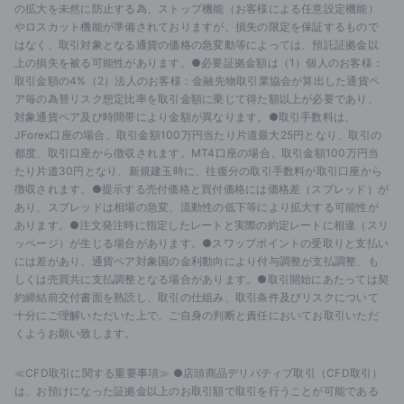
の拡大を未然に防止する為、ストップ機能（お客様による任意設定機能）
やロスカット機能が準備されておりますが、損失の限定を保証するもので
はなく、取引対象となる通貨の価格の急変動等によっては、預託証拠金以
上の損失を被る可能性があります。●必要証拠金額は（1）個人のお客様：
取引金額の4%（2）法人のお客様：金融先物取引業協会が算出した通貨ペ
ア毎の為替リスク想定比率を取引金額に乗じて得た額以上が必要であり、
対象通貨ペア及び時間帯により金額が異なります。●取引手数料は、
JForex口座の場合、取引金額100万円当たり片道最大25円となり、取引の
都度、取引口座から徴収されます。MT4口座の場合、取引金額100万円当
たり片道30円となり、新規建玉時に、往復分の取引手数料が取引口座から
徴収されます。●提示する売付価格と買付価格には価格差（スプレッド）が
あり、スプレッドは相場の急変、流動性の低下等により拡大する可能性が
あります。●注文発注時に指定したレートと実際の約定レートに相違（スリ
ッページ）が生じる場合があります。●スワップポイントの受取りと支払い
には差があり、通貨ペア対象国の金利動向により付与調整が支払調整、も
しくは売買共に支払調整となる場合があります。●取引開始にあたっては契
約締結前交付書面を熟読し、取引の仕組み、取引条件及びリスクについて
十分にご理解いただいた上で、ご自身の判断と責任においてお取引いただ
くようお願い致します。
≪CFD取引に関する重要事項≫ ●店頭商品デリバティブ取引（CFD取引）
は、お預けになった証拠金以上のお取引額で取引を行うことが可能である