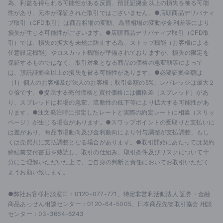
為、利益を得られる可能性がある反面、預託証拠金以上の損失を被る可能
性があり、元本が保証された取引ではございません。●店頭商品デリバティ
ブ取引（CFD取引）は商品相場の変動、為替相場の変動や金利差等により
損失が生じる可能性がございます。●店頭商品デリバティブ取引（CFD取
引）では、損失の拡大を未然に防止する為、ストップ機能（お客様による
任意設定機能）やロスカット機能が準備されておりますが、損失の限定を
保証するものではなく、取引対象となる商品の価格の急変動等によって
は、預託証拠金以上の損失を被る可能性があります。●必要証拠金額は
（1）個人のお客様及び法人のお客様：取引金額の5%、レバレッジは最大２
０倍です。●提示する売付価格と買付価格には価格差（スプレッド）があ
り、スプレッドは相場の急変、流動性の低下等により拡大する可能性があ
ります。●注文発注時に指定したレートと実際の約定レートに相違（スリッ
ページ）が生じる場合があります。●スワップポイントの受取りと支払いに
は差があり、商品市場動向及び金利動向により付与調整が支払調整、もし
くは売買共に支払調整となる場合があります。●取引開始にあたっては契約
締結前交付書面を熟読し、取引の仕組み、取引条件及びリスクについて十
分にご理解いただいた上で、ご自身の判断と責任においてお取引いただく
ようお願い致します。
●弊社お客様相談窓口：0120-077-771、特定非営利活動法人 証券・金融
商品あっせん相談センター：0120-64-5005、日本商品先物取引協会 相談
センター：03-3664-6243