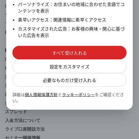
•
パーソナライズ：お住まいの地域に合わせた言語でコ
SWFX（スイスFXマーケットプレイス）
ンテンツを表示
デューカスコピーの透明性
•
素早いアクセス：関連情報に素早くアクセス
マーケットデプス（板情報）
•
カスタマイズされた広告：お客様の興味・関心に基づ
BID/OFFER注文
いた広告を表示
FXサービス
すべて受け入れる
取引概要
設定をカスタマイズ
MT４ FX取引口座
法人口座
必要なものだけ受け入れる
通知サービス
裁量取引
詳細は
個人情報保護方針
と
クッキーポリシー
をご確認くださ
い。
自動取引
スプレッド
入金方法について
ライブ口座開設方法
セミナー開催情報