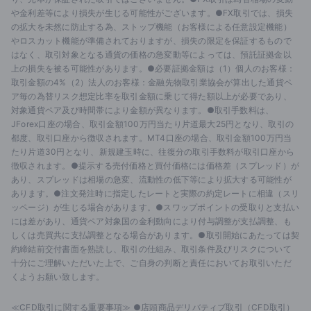
や金利差等により損失が生じる可能性がございます。●FX取引では、損失
の拡大を未然に防止する為、ストップ機能（お客様による任意設定機能）
やロスカット機能が準備されておりますが、損失の限定を保証するもので
はなく、取引対象となる通貨の価格の急変動等によっては、預託証拠金以
上の損失を被る可能性があります。●必要証拠金額は（1）個人のお客様：
取引金額の4%（2）法人のお客様：金融先物取引業協会が算出した通貨ペ
ア毎の為替リスク想定比率を取引金額に乗じて得た額以上が必要であり、
対象通貨ペア及び時間帯により金額が異なります。●取引手数料は、
JForex口座の場合、取引金額100万円当たり片道最大25円となり、取引の
都度、取引口座から徴収されます。MT4口座の場合、取引金額100万円当
たり片道30円となり、新規建玉時に、往復分の取引手数料が取引口座から
徴収されます。●提示する売付価格と買付価格には価格差（スプレッド）が
あり、スプレッドは相場の急変、流動性の低下等により拡大する可能性が
あります。●注文発注時に指定したレートと実際の約定レートに相違（スリ
ッページ）が生じる場合があります。●スワップポイントの受取りと支払い
には差があり、通貨ペア対象国の金利動向により付与調整が支払調整、も
しくは売買共に支払調整となる場合があります。●取引開始にあたっては契
約締結前交付書面を熟読し、取引の仕組み、取引条件及びリスクについて
十分にご理解いただいた上で、ご自身の判断と責任においてお取引いただ
くようお願い致します。
≪CFD取引に関する重要事項≫ ●店頭商品デリバティブ取引（CFD取引）