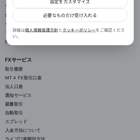
設定をカスタマイズ
デューカスコピーの特徴
必要なものだけ受け入れる
SWFX（スイスFXマーケットプレイス）
デューカスコピーの透明性
詳細は
個人情報保護方針
と
クッキーポリシー
をご確認くださ
マーケットデプス（板情報）
い。
BID/OFFER注文
FXサービス
取引概要
MT４ FX取引口座
法人口座
通知サービス
裁量取引
自動取引
スプレッド
入金方法について
ライブ口座開設方法