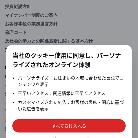
投資勧誘方針
マイナンバー制度のご案内
お客様本位の業務運営方針
倫理コード
反社会的勢力との関係遮断に関する基本方針
投資にかかる手数料等およびリスク
当社のクッキー使用に同意し、パーソナ
ライズされたオンライン体験
Dukascopyについて
Dukascopyグループについて
•
パーソナライズ：お住まいの地域に合わせた言語でコ
ンテンツを表示
会社情報
•
素早いアクセス：関連情報に素早くアクセス
受賞履歴
•
カスタマイズされた広告：お客様の興味・関心に基づ
ニュース・アーカイブ
いた広告を表示
安心の完全信託保全
グループオフィス一覧
すべて受け入れる
採用情報