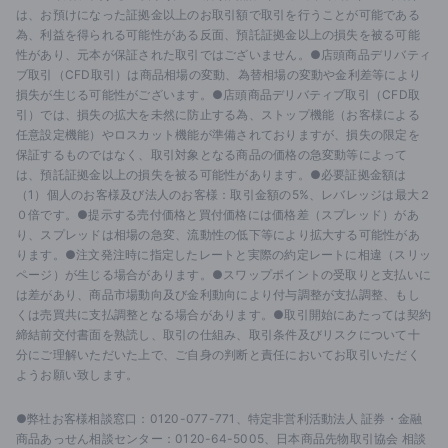
は、お預けになった証拠金以上のお取引額で取引を行うことが可能である
為、利益を得られる可能性がある反面、預託証拠金以上の損失を被る可能
性があり、元本が保証された取引ではございません。●店頭商品デリバティ
ブ取引（CFD取引）は商品相場の変動、為替相場の変動や金利差等により
損失が生じる可能性がございます。●店頭商品デリバティブ取引（CFD取
引）では、損失の拡大を未然に防止する為、ストップ機能（お客様による
任意設定機能）やロスカット機能が準備されておりますが、損失の限定を
保証するものではなく、取引対象となる商品の価格の急変動等によって
は、預託証拠金以上の損失を被る可能性があります。●必要証拠金額は
（1）個人のお客様及び法人のお客様：取引金額の5%、レバレッジは最大２
０倍です。●提示する売付価格と買付価格には価格差（スプレッド）があ
り、スプレッドは相場の急変、流動性の低下等により拡大する可能性があ
ります。●注文発注時に指定したレートと実際の約定レートに相違（スリッ
ページ）が生じる場合があります。●スワップポイントの受取りと支払いに
は差があり、商品市場動向及び金利動向により付与調整が支払調整、もし
くは売買共に支払調整となる場合があります。●取引開始にあたっては契約
締結前交付書面を熟読し、取引の仕組み、取引条件及びリスクについて十
分にご理解いただいた上で、ご自身の判断と責任においてお取引いただく
ようお願い致します。
●弊社お客様相談窓口：0120-077-771、特定非営利活動法人 証券・金融
商品あっせん相談センター：0120-64-5005、日本商品先物取引協会 相談