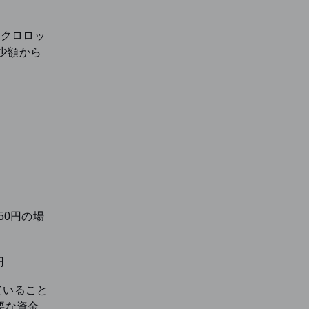
イクロロッ
少額から
50円の場
円
ていること
要な資金