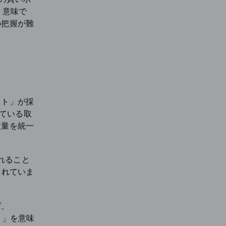
う意味で
の把握が難
ット」が採
ている取
数量を統一
れること
されていま
ば、
り」を意味