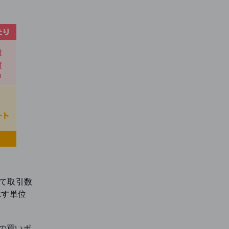
って取引数
示す単位
トの買いポ