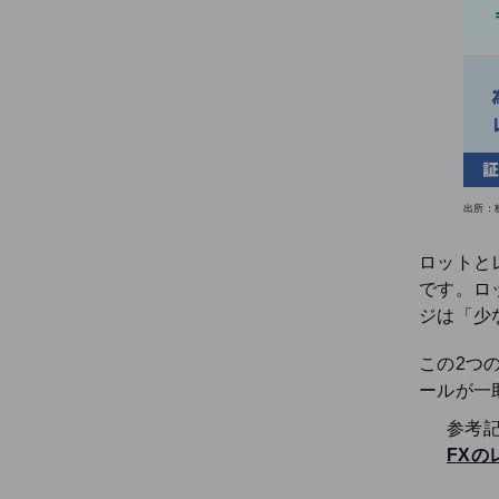
出所：
ロットと
です。ロ
ジは「少
この2つ
ールが一
参考
FX