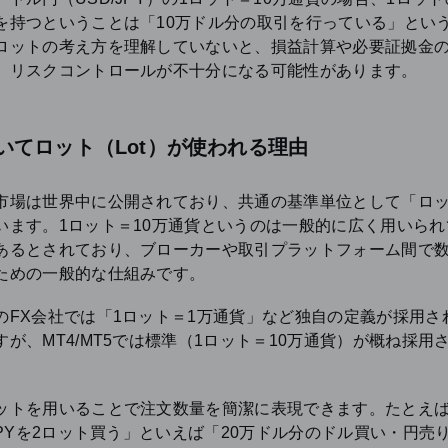
を持つということは「10万ドル分の取引を行っている」とい
ロットの考え方を理解していないと、損益計算や必要証拠金
、リスクコントロールが不十分になる可能性があります。
おいてロット（Lot）が使われる理由
市場は世界中に公開されており、共通の基準単位として「ロ
います。1ロット＝10万通貨というのは一般的に広く用いられ
あるとされており、ブローカーや取引プラットフォーム間で
ための一般的な仕組みです。
のFX会社では「1ロット＝1万通貨」など独自の定義が採用さ
すが、MT4/MT5では標準（1ロット＝10万通貨）が概ね採用
ットを用いることで注文数量を簡潔に表現できます。たとえ
/JPYを2ロット買う」といえば「20万ドル分のドル買い・円売