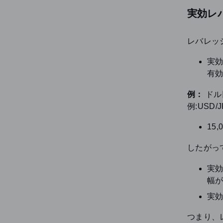
実効レ
レバレッジ
実効
有
例：
ドル
例:USD
15,
したがっ
実
幅
実
つまり、