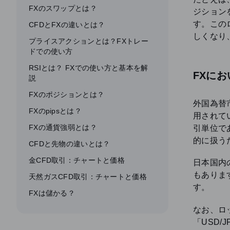
FXのスワップとは？
ジション
す。この
CFDとFXの違いとは？
しくなり
プライスアクションとは？FXトレー
ドでの使い方
RSIとは？ FXでの使い方と基本を解
FXに
説
FXのポジションとは？
外国為替
FXのpipsとは？
用されて
FXの通貨強弱とは？
引単位で
的に扱う
CFDと先物の違いとは？
金CFD取引：チャートと価格
日本国内
もありま
天然ガスCFD取引：チャートと価格
す。
FXは儲かる？
なお、ロ
「USD