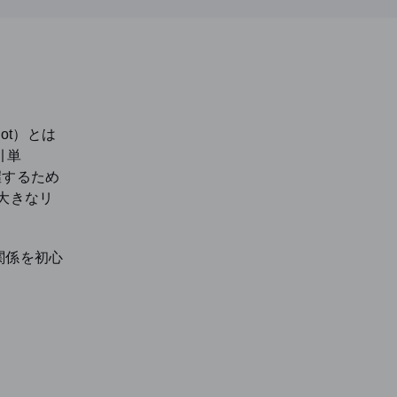
ot）とは
引単
握するため
大きなリ
関係を初心