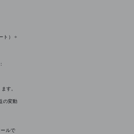
ト） ÷
：
ります。
益の変動
。
ツールで