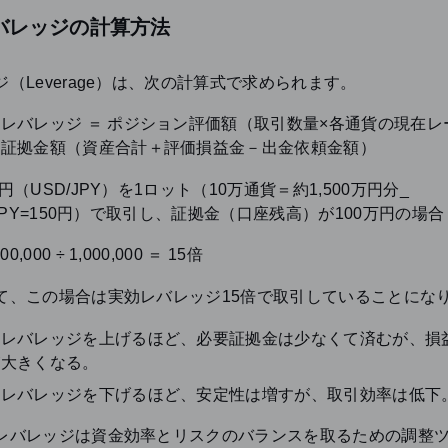
バレッジの計算方法
（Leverage）は、次の計算式で求められます。
レバレッジ ＝ ポジション評価額（取引数量×各通貨の現在レー
効証拠金額（資産合計＋評価損益金－出金依頼金額）
円（USD/JPY）を1ロット（10万通貨＝約1,500万円分_
/JPY=150円）で取引し、証拠金（口座残高）が100万円の場合
000,000 ÷ 1,000,000 ＝ 15倍
て、この場合は実効レバレッジ15倍で取引していることにな
効レバレッジを上げるほど、必要証拠金は少なくて済むが、損
が大きくなる。
効レバレッジを下げるほど、安定性は増すが、取引効率は低下
レバレッジは資金効率とリスクのバランスを取るための調整