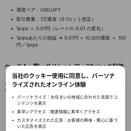
通貨ペア：USD/JPY
取引数量：1万通貨（0.1ロット想定）
1pips ＝ 0.01円（レートの 0.01 の変化）
1pipsあたりの損益 ⇒ 0.01円 × 10,000通貨 ＝ 100
円／1pips
ケースA：買いポジションで＋30pipsの利益
当社のクッキー使用に同意し、パーソナ
たとえば、145.00円で買って、145.30円で決済した場
ライズされたオンライン体験
合、
•
パーソナライズ：お住まいの地域に合わせた言語でコ
値動き：145.30 − 145.00 ＝ 0.30円 → 30pips
ンテンツを表示
損益：30pips × 100円 ＝ 3,000円の利益
•
素早いアクセス：関連情報に素早くアクセス
•
カスタマイズされた広告：お客様の興味・関心に基づ
いた広告を表示