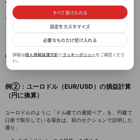
ケースB：買いポジションで−25pipsの損失
すべて受け入れる
145.00円で買って、144.75円で損切りした場合、
設定をカスタマイズ
値動き：144.75 − 145.00 ＝ −0.25円 → −25pips
必要なものだけ受け入れる
損益：−25pips × 100円 ＝ −2,500円の損失
詳細は
個人情報保護方針
と
クッキーポリシー
をご確認くださ
pips（値動き）と 1pipsの価値 を掛けるだけというシン
い。
プルさがポイントです。
例②：ユーロドル（EUR/USD）の損益計算
（円に換算）
ユーロドルのように「ドル建ての通貨ペア」を、円建て
口座で取引している場合は、前のセクションで説明した
通り、