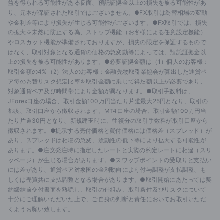
益を得られる可能性がある反面、預託証拠金以上の損失を被る可能性があ
り、元本が保証された取引ではございません。●FX取引は為替相場の変動
や金利差等により損失が生じる可能性がございます。●FX取引では、損失
の拡大を未然に防止する為、ストップ機能（お客様による任意設定機能）
やロスカット機能が準備されておりますが、損失の限定を保証するもので
はなく、取引対象となる通貨の価格の急変動等によっては、預託証拠金以
上の損失を被る可能性があります。●必要証拠金額は（1）個人のお客様：
取引金額の4%（2）法人のお客様：金融先物取引業協会が算出した通貨ペ
ア毎の為替リスク想定比率を取引金額に乗じて得た額以上が必要であり、
対象通貨ペア及び時間帯により金額が異なります。●取引手数料は、
JForex口座の場合、取引金額100万円当たり片道最大25円となり、取引の
都度、取引口座から徴収されます。MT4口座の場合、取引金額100万円当
たり片道30円となり、新規建玉時に、往復分の取引手数料が取引口座から
徴収されます。●提示する売付価格と買付価格には価格差（スプレッド）が
あり、スプレッドは相場の急変、流動性の低下等により拡大する可能性が
あります。●注文発注時に指定したレートと実際の約定レートに相違（スリ
ッページ）が生じる場合があります。●スワップポイントの受取りと支払い
には差があり、通貨ペア対象国の金利動向により付与調整が支払調整、も
しくは売買共に支払調整となる場合があります。●取引開始にあたっては契
約締結前交付書面を熟読し、取引の仕組み、取引条件及びリスクについて
十分にご理解いただいた上で、ご自身の判断と責任においてお取引いただ
くようお願い致します。