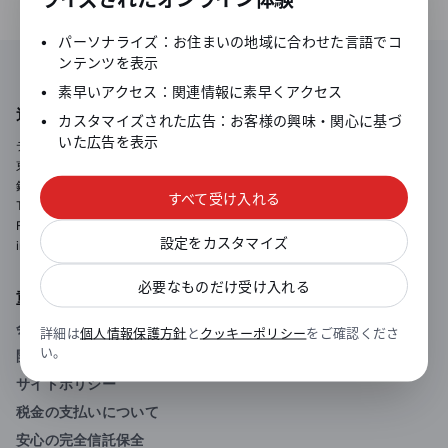
•
パーソナライズ：お住まいの地域に合わせた言語でコ
ンテンツを表示
•
素早いアクセス：関連情報に素早くアクセス
連絡先情報
•
カスタマイズされた広告：お客様の興味・関心に基づ
いた広告を表示
デューカスコピー・ジャパン株式会社
東京都中央区銀座2-14-4
銀座スクエア6階
すべて受け入れる
Tel: 0120-077-771
Fax: 03-4332-7431
設定をカスタマイズ
info@dukascopy.jp
必要なものだけ受け入れる
重要情報
会社情報
詳細は
個人情報保護方針
と
クッキーポリシー
をご確認くださ
い。
開示情報
サイトポリシー
税金の支払いについて
安心の完全信託保全