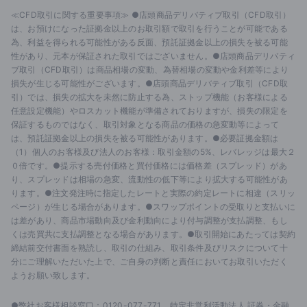
≪CFD取引に関する重要事項≫ ●店頭商品デリバティブ取引（CFD取引）
は、お預けになった証拠金以上のお取引額で取引を行うことが可能である
為、利益を得られる可能性がある反面、預託証拠金以上の損失を被る可能
性があり、元本が保証された取引ではございません。●店頭商品デリバティ
ブ取引（CFD取引）は商品相場の変動、為替相場の変動や金利差等により
損失が生じる可能性がございます。●店頭商品デリバティブ取引（CFD取
引）では、損失の拡大を未然に防止する為、ストップ機能（お客様による
任意設定機能）やロスカット機能が準備されておりますが、損失の限定を
保証するものではなく、取引対象となる商品の価格の急変動等によって
は、預託証拠金以上の損失を被る可能性があります。●必要証拠金額は
（1）個人のお客様及び法人のお客様：取引金額の5%、レバレッジは最大２
０倍です。●提示する売付価格と買付価格には価格差（スプレッド）があ
り、スプレッドは相場の急変、流動性の低下等により拡大する可能性があ
ります。●注文発注時に指定したレートと実際の約定レートに相違（スリッ
ページ）が生じる場合があります。●スワップポイントの受取りと支払いに
は差があり、商品市場動向及び金利動向により付与調整が支払調整、もし
くは売買共に支払調整となる場合があります。●取引開始にあたっては契約
締結前交付書面を熟読し、取引の仕組み、取引条件及びリスクについて十
分にご理解いただいた上で、ご自身の判断と責任においてお取引いただく
ようお願い致します。
●弊社お客様相談窓口：0120-077-771、特定非営利活動法人 証券・金融