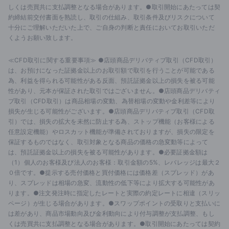
しくは売買共に支払調整となる場合があります。●取引開始にあたっては契
約締結前交付書面を熟読し、取引の仕組み、取引条件及びリスクについて
十分にご理解いただいた上で、ご自身の判断と責任においてお取引いただ
くようお願い致します。
≪CFD取引に関する重要事項≫ ●店頭商品デリバティブ取引（CFD取引）
は、お預けになった証拠金以上のお取引額で取引を行うことが可能である
為、利益を得られる可能性がある反面、預託証拠金以上の損失を被る可能
性があり、元本が保証された取引ではございません。●店頭商品デリバティ
ブ取引（CFD取引）は商品相場の変動、為替相場の変動や金利差等により
損失が生じる可能性がございます。●店頭商品デリバティブ取引（CFD取
引）では、損失の拡大を未然に防止する為、ストップ機能（お客様による
任意設定機能）やロスカット機能が準備されておりますが、損失の限定を
保証するものではなく、取引対象となる商品の価格の急変動等によって
は、預託証拠金以上の損失を被る可能性があります。●必要証拠金額は
（1）個人のお客様及び法人のお客様：取引金額の5%、レバレッジは最大２
０倍です。●提示する売付価格と買付価格には価格差（スプレッド）があ
り、スプレッドは相場の急変、流動性の低下等により拡大する可能性があ
ります。●注文発注時に指定したレートと実際の約定レートに相違（スリッ
ページ）が生じる場合があります。●スワップポイントの受取りと支払いに
は差があり、商品市場動向及び金利動向により付与調整が支払調整、もし
くは売買共に支払調整となる場合があります。●取引開始にあたっては契約