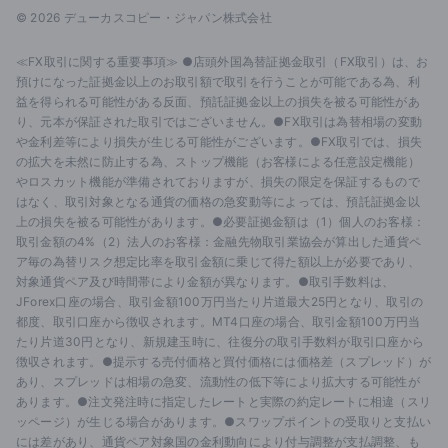
© 2026 デューカスコピー・ジャパン株式会社
≪FX取引に関する重要事項≫ ●店頭外国為替証拠金取引（FX取引）は、お
預けになった証拠金以上のお取引額で取引を行うことが可能である為、利
益を得られる可能性がある反面、預託証拠金以上の損失を被る可能性があ
り、元本が保証された取引ではございません。●FX取引は為替相場の変動
や金利差等により損失が生じる可能性がございます。●FX取引では、損失
の拡大を未然に防止する為、ストップ機能（お客様による任意設定機能）
やロスカット機能が準備されておりますが、損失の限定を保証するもので
はなく、取引対象となる通貨の価格の急変動等によっては、預託証拠金以
上の損失を被る可能性があります。●必要証拠金額は（1）個人のお客様：
取引金額の4%（2）法人のお客様：金融先物取引業協会が算出した通貨ペ
ア毎の為替リスク想定比率を取引金額に乗じて得た額以上が必要であり、
対象通貨ペア及び時間帯により金額が異なります。●取引手数料は、
JForex口座の場合、取引金額100万円当たり片道最大25円となり、取引の
都度、取引口座から徴収されます。MT4口座の場合、取引金額100万円当
たり片道30円となり、新規建玉時に、往復分の取引手数料が取引口座から
徴収されます。●提示する売付価格と買付価格には価格差（スプレッド）が
あり、スプレッドは相場の急変、流動性の低下等により拡大する可能性が
あります。●注文発注時に指定したレートと実際の約定レートに相違（スリ
ッページ）が生じる場合があります。●スワップポイントの受取りと支払い
には差があり、通貨ペア対象国の金利動向により付与調整が支払調整、も