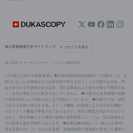
個人情報保護方針
サイトマップ
メッセージを送る
© 2026 デューカスコピー・ジャパン株式会社
≪FX取引に関する重要事項≫ ●店頭外国為替証拠金取引（FX取引）は、お
預けになった証拠金以上のお取引額で取引を行うことが可能である為、利
益を得られる可能性がある反面、預託証拠金以上の損失を被る可能性があ
り、元本が保証された取引ではございません。●FX取引は為替相場の変動
や金利差等により損失が生じる可能性がございます。●FX取引では、損失
の拡大を未然に防止する為、ストップ機能（お客様による任意設定機能）
やロスカット機能が準備されておりますが、損失の限定を保証するもので
はなく、取引対象となる通貨の価格の急変動等によっては、預託証拠金以
上の損失を被る可能性があります。●必要証拠金額は（1）個人のお客様：
取引金額の4%（2）法人のお客様：金融先物取引業協会が算出した通貨ペ