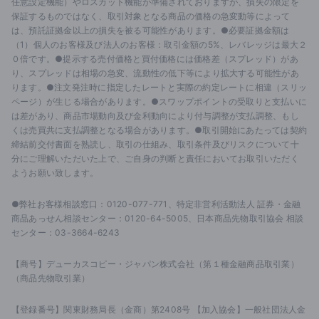
任意設定機能）やロスカット機能が準備されておりますが、損失の限定を
保証するものではなく、取引対象となる商品の価格の急変動等によって
は、預託証拠金以上の損失を被る可能性があります。●必要証拠金額は
（1）個人のお客様及び法人のお客様：取引金額の5%、レバレッジは最大２
０倍です。●提示する売付価格と買付価格には価格差（スプレッド）があ
り、スプレッドは相場の急変、流動性の低下等により拡大する可能性があ
ります。●注文発注時に指定したレートと実際の約定レートに相違（スリッ
ページ）が生じる場合があります。●スワップポイントの受取りと支払いに
は差があり、商品市場動向及び金利動向により付与調整が支払調整、もし
くは売買共に支払調整となる場合があります。●取引開始にあたっては契約
締結前交付書面を熟読し、取引の仕組み、取引条件及びリスクについて十
分にご理解いただいた上で、ご自身の判断と責任においてお取引いただく
ようお願い致します。
●弊社お客様相談窓口：0120-077-771、特定非営利活動法人 証券・金融
商品あっせん相談センター：0120-64-5005、日本商品先物取引協会 相談
センター：03-3664-6243
【商号】デューカスコピー・ジャパン株式会社（第１種金融商品取引業）
（商品先物取引業）
【登録番号】関東財務局長（金商）第2408号 【加入協会】一般社団法人金