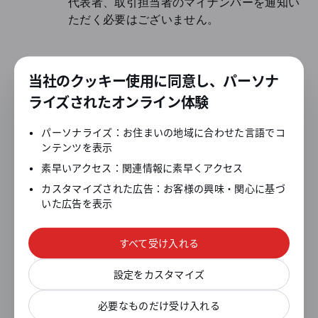
代表者、取引担当者のマイナンバーを通知い
ただく必要はございません。
当社のクッキー使用に同意し、パーソナ
ライズされたオンライン体験
お問い合わせ
•
パーソナライズ：お住まいの地域に合わせた言語でコ
ンテンツを表示
サポートチャット
•
素早いアクセス：関連情報に素早くアクセス
営業時間
•
カスタマイズされた広告：お客様の興味・関心に基づ
9:00－17:00 （土日祝日を除く）
いた広告を表示
オープンチャット
すべて受け入れる
設定をカスタマイズ
0120-077-771
営業時間
9:00－17:00 （土日祝日を除く）
必要なものだけ受け入れる