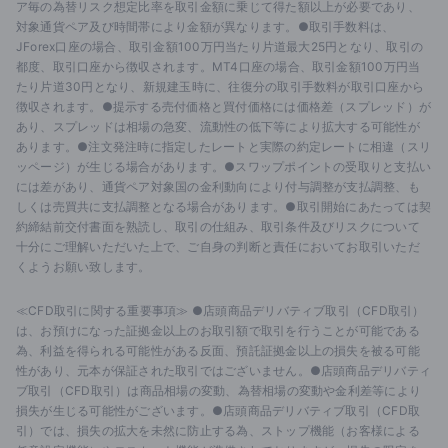
ア毎の為替リスク想定比率を取引金額に乗じて得た額以上が必要であり、
対象通貨ペア及び時間帯により金額が異なります。●取引手数料は、
JForex口座の場合、取引金額100万円当たり片道最大25円となり、取引の
都度、取引口座から徴収されます。MT4口座の場合、取引金額100万円当
たり片道30円となり、新規建玉時に、往復分の取引手数料が取引口座から
徴収されます。●提示する売付価格と買付価格には価格差（スプレッド）が
あり、スプレッドは相場の急変、流動性の低下等により拡大する可能性が
あります。●注文発注時に指定したレートと実際の約定レートに相違（スリ
ッページ）が生じる場合があります。●スワップポイントの受取りと支払い
には差があり、通貨ペア対象国の金利動向により付与調整が支払調整、も
しくは売買共に支払調整となる場合があります。●取引開始にあたっては契
約締結前交付書面を熟読し、取引の仕組み、取引条件及びリスクについて
十分にご理解いただいた上で、ご自身の判断と責任においてお取引いただ
くようお願い致します。
≪CFD取引に関する重要事項≫ ●店頭商品デリバティブ取引（CFD取引）
は、お預けになった証拠金以上のお取引額で取引を行うことが可能である
為、利益を得られる可能性がある反面、預託証拠金以上の損失を被る可能
性があり、元本が保証された取引ではございません。●店頭商品デリバティ
ブ取引（CFD取引）は商品相場の変動、為替相場の変動や金利差等により
損失が生じる可能性がございます。●店頭商品デリバティブ取引（CFD取
引）では、損失の拡大を未然に防止する為、ストップ機能（お客様による