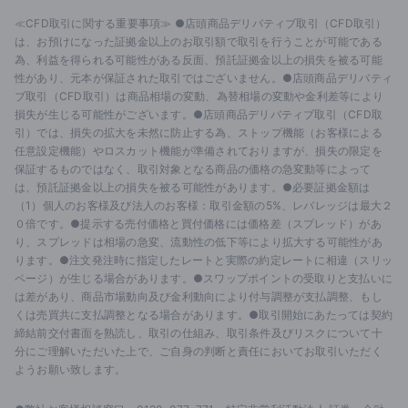
≪CFD取引に関する重要事項≫ ●店頭商品デリバティブ取引（CFD取引）
は、お預けになった証拠金以上のお取引額で取引を行うことが可能である
為、利益を得られる可能性がある反面、預託証拠金以上の損失を被る可能
性があり、元本が保証された取引ではございません。●店頭商品デリバティ
ブ取引（CFD取引）は商品相場の変動、為替相場の変動や金利差等により
損失が生じる可能性がございます。●店頭商品デリバティブ取引（CFD取
引）では、損失の拡大を未然に防止する為、ストップ機能（お客様による
任意設定機能）やロスカット機能が準備されておりますが、損失の限定を
保証するものではなく、取引対象となる商品の価格の急変動等によって
は、預託証拠金以上の損失を被る可能性があります。●必要証拠金額は
（1）個人のお客様及び法人のお客様：取引金額の5%、レバレッジは最大２
０倍です。●提示する売付価格と買付価格には価格差（スプレッド）があ
り、スプレッドは相場の急変、流動性の低下等により拡大する可能性があ
ります。●注文発注時に指定したレートと実際の約定レートに相違（スリッ
ページ）が生じる場合があります。●スワップポイントの受取りと支払いに
は差があり、商品市場動向及び金利動向により付与調整が支払調整、もし
くは売買共に支払調整となる場合があります。●取引開始にあたっては契約
締結前交付書面を熟読し、取引の仕組み、取引条件及びリスクについて十
分にご理解いただいた上で、ご自身の判断と責任においてお取引いただく
ようお願い致します。