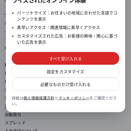
ライズされたオンライン体験
•
パーソナライズ：お住まいの地域に合わせた言語でコ
デューカスコピーの特徴
ンテンツを表示
SWFX（スイスFXマーケットプレイス）
•
素早いアクセス：関連情報に素早くアクセス
デューカスコピーの透明性
•
カスタマイズされた広告：お客様の興味・関心に基づ
マーケットデプス（板情報）
いた広告を表示
BID/OFFER注文
すべて受け入れる
FXサービス
設定をカスタマイズ
取引概要
MT４ FX取引口座
必要なものだけ受け入れる
法人口座
詳細は
個人情報保護方針
と
クッキーポリシー
をご確認くださ
通知サービス
い。
裁量取引
自動取引
スプレッド
入金方法について