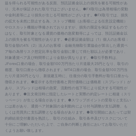
益を得られる可能性がある反面、預託証拠金以上の損失を被る可能性があ
り、元本が保証された取引ではございません。●FX取引は為替相場の変動
や金利差等により損失が生じる可能性がございます。●FX取引では、損失
の拡大を未然に防止する為、ストップ機能（お客様による任意設定機能）
やロスカット機能が準備されておりますが、損失の限定を保証するもので
はなく、取引対象となる通貨の価格の急変動等によっては、預託証拠金以
上の損失を被る可能性があります。●必要証拠金額は（1）個人のお客様：
取引金額の4%（2）法人のお客様：金融先物取引業協会が算出した通貨ペ
ア毎の為替リスク想定比率を取引金額に乗じて得た額以上が必要であり、
対象通貨ペア及び時間帯により金額が異なります。●取引手数料は、
JForex口座の場合、取引金額100万円当たり片道最大25円となり、取引の
都度、取引口座から徴収されます。MT4口座の場合、取引金額100万円当
たり片道30円となり、新規建玉時に、往復分の取引手数料が取引口座から
徴収されます。●提示する売付価格と買付価格には価格差（スプレッド）が
あり、スプレッドは相場の急変、流動性の低下等により拡大する可能性が
あります。●注文発注時に指定したレートと実際の約定レートに相違（スリ
ッページ）が生じる場合があります。●スワップポイントの受取りと支払い
には差があり、通貨ペア対象国の金利動向により付与調整が支払調整、も
しくは売買共に支払調整となる場合があります。●取引開始にあたっては契
約締結前交付書面を熟読し、取引の仕組み、取引条件及びリスクについて
十分にご理解いただいた上で、ご自身の判断と責任においてお取引いただ
くようお願い致します。