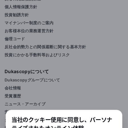
個人情報保護方針
投資勧誘方針
マイナンバー制度のご案内
お客様本位の業務運営方針
倫理コード
反社会的勢力との関係遮断に関する基本方針
投資にかかる手数料等およびリスク
Dukascopyについて
Dukascopyグループについて
会社情報
受賞履歴
ニュース・アーカイブ
安心の完全信託保全
当社のクッキー使用に同意し、パーソナ
グループオフィス一覧
採用情報